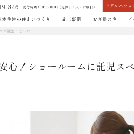
19-846
モデルハウス
受付時間：10:00-18:00（定休日：火・水曜日）
日本住建の住まいづくり
施工事例
お客様の声
イ
スが誕生しました
耐震性能
断熱性能
安心！ショールームに託児ス
耐震性能
断熱性能