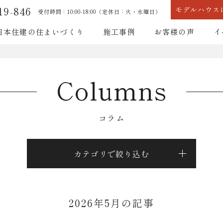
19-846
モデルハウス
受付時間：10:00-18:00（定休日：火・水曜日）
日本住建の住まいづくり
施工事例
お客様の声
イ
耐震性能
断熱性能
Columns
コラム
耐震性能
断熱性能
カテゴリで絞り込む
2026年5月の記事