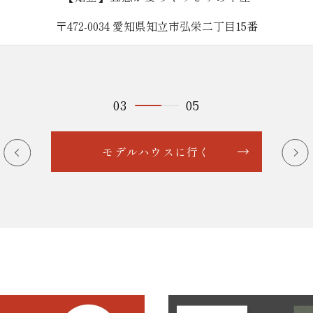
〒446-0045 愛知県安城市横山町八左
03
05
モデルハウスに行く