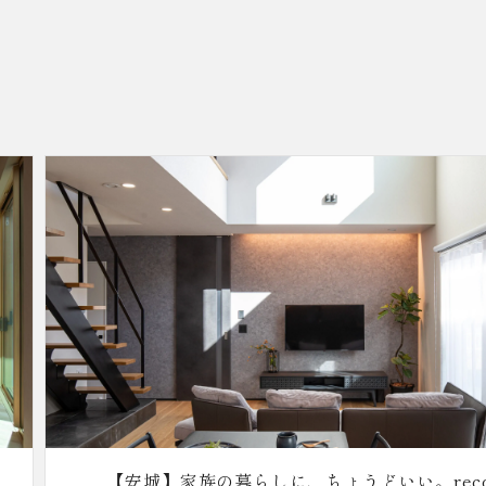
reco.の家
【安城】本社シ