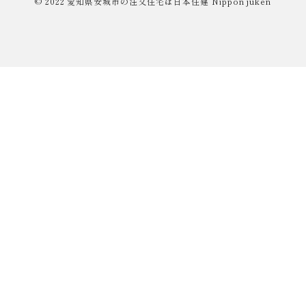
© 2022
愛知県安城市の注文住宅は日本住建
Nippon juken