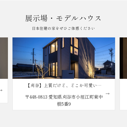
展示場・モデルハウス
日本住建の家をぜひご体感ください
、どこか可愛い大
【知立】五感が安らぐゆとり
ルの家
県刈谷市小垣江町東中
〒472-0034 愛知県知立市弘栄
9
番