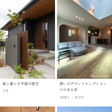
庭と暮らす平屋の邸宅
憩いのダウンリビングとヌッ
クがある家
平屋
2階建て
豊田市