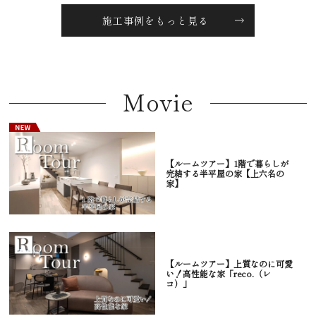
施工事例をもっと見る
Movie
【ルームツアー】1階で暮らしが
完結する半平屋の家【上六名の
家】
【ルームツアー】上質なのに可愛
い！高性能な家「reco.（レ
コ）」