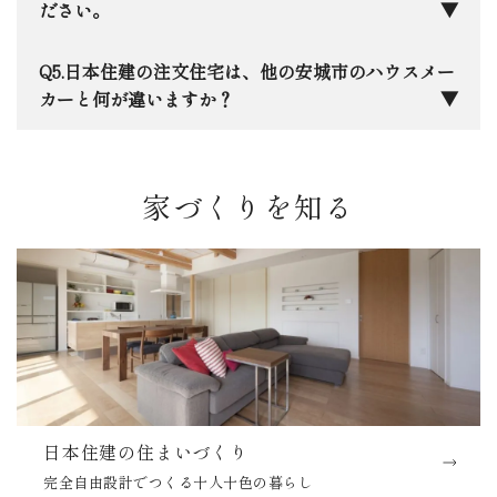
災時に「自分の家が一番安全な避難所」として、家
私たちは完全自由設計ですので、「趣味を楽しめる
ださい。
族もと家族の思い出も守れる住まいづくりを徹底し
平屋」や「お互いのプライバシーを尊重した二世
ています。
帯」など、決まった形はありません。実際の施工事
三河エリア特有の「夏の蒸し暑さ」と「冬の底冷
日本住建の注文住宅は、他の安城市のハウスメー
例をご覧いただきながら、ご家族に合わせた最適な
え」は意外と厳しいものです。当社ではHEAT20
カーと何が違いますか？
プランを一緒に練り上げます。
G2グレードを基準とした高断熱設計を採用してお
り、エアコン一台で家中が快適に保ちながら、床か
一番の違いは、「生涯コスト」を軸に考え抜いた
ら天井までの温度差にもこだわっています。光熱費
性能とデザインのバランス、そして創業50年で培っ
家づくりを知る
を抑えながら、一年中素足で過ごせる心地よさを大
た「設計の自由度」と「地元への責任感」です。大
切にしています。
手の安心感と地元の工務店のような細やかさ、その
両方を兼ね備えていると自負しています。安城に本
社があるからこそ、お引き渡し後のメンテナンスに
も迅速に駆けつけます。
日本住建の住まいづくり
完全自由設計でつくる十人十色の暮らし