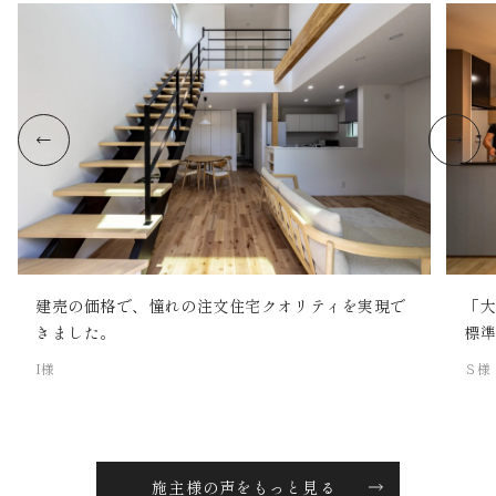
建売の価格で、憧れの注文住宅クオリティを実現で
「
きました。
標
I様
Ｓ様
施主様の声をもっと見る