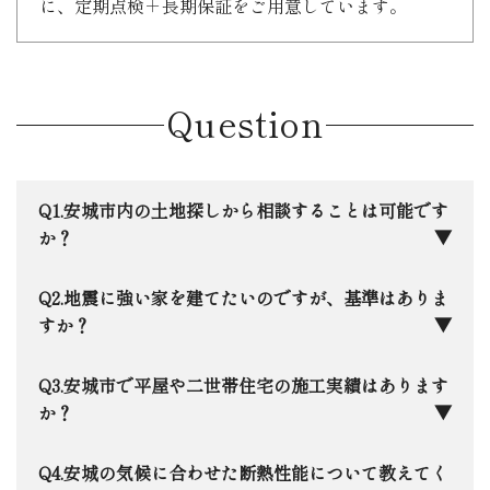
に、定期点検＋長期保証をご用意しています。
Question
安城市内の土地探しから相談することは可能です
か？
もちろんです。安城市に本社を構える地元企業と
地震に強い家を建てたいのですが、基準はありま
して、ネットには載らないような地元の土地情報も
すか？
いち早く把握しています。最近注目されている「ら
らぽーと安城」周辺から、落ち着いた学区まで、住
日本住建では、全棟で最高等級の「耐震等級3」
安城市で平屋や二世帯住宅の施工実績はあります
宅のプロの目線で「お客様にとって本当にいい家が
をクリアするのはもちろん、さらに踏み込んだ許容
か？
建つ土地か」を一緒に見極めます。
応力度計算を全棟で実施。さらに１棟１棟限界耐力
計算による構造解析も実施しています。万が一の震
はい、安城市内でも数多くの実績がございます。
安城の気候に合わせた断熱性能について教えてく