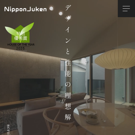
デザインと性能の理想解
scroll