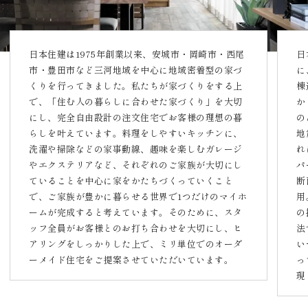
日本住建は1975年創業以来、安城市・岡崎市・西尾
日
市・豊田市など三河地域を中心に地域密着型の家づ
に
くりを行ってきました。私たちが家づくりをする上
棟
で、「住む人の暮らしに合わせた家づくり」を大切
か
にし、完全自由設計の注文住宅でお客様の理想の暮
の
らしを叶えています。料理をしやすいキッチンに、
地
洗濯や掃除などの家事動線、趣味を楽しむガレージ
れ
やエクステリアなど、それぞれのご家族が大切にし
パ
ていることを中心に家をかたちづくっていくこと
断
で、ご家族が豊かに暮らせる世界で1つだけのマイホ
用
ームが完成すると考えています。そのために、スタ
の
ッフ全員がお客様とのお打ち合わせを大切にし、ヒ
法
アリングをしっかりした上で、ミリ単位でのオーダ
い
ーメイド住宅をご提案させていただいています。
っ
現