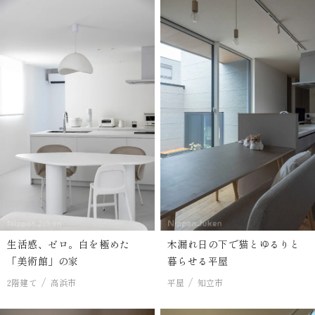
生活感、ゼロ。白を極めた
木漏れ日の下で猫とゆるりと
「美術館」の家
暮らせる平屋
2階建て
高浜市
平屋
知立市