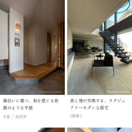
海沿いに建つ、和を感じる旅
美と理が共鳴する、ラグジュ
館のような平屋
アリーモダンな邸宅
2階建て
平屋
西尾市