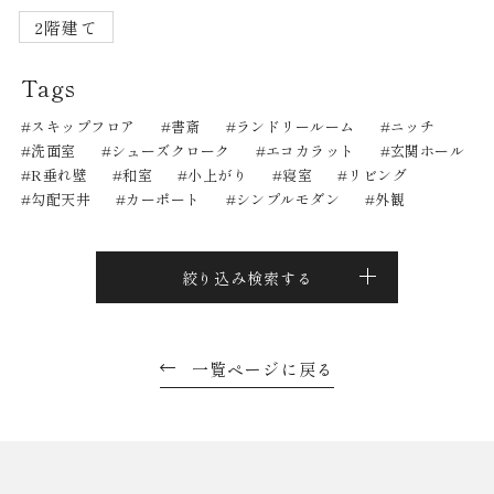
2階建て
Tags
スキップフロア
書斎
ランドリールーム
ニッチ
洗面室
シューズクローク
エコカラット
玄関ホール
R垂れ壁
和室
小上がり
寝室
リビング
勾配天井
カーポート
シンプルモダン
外観
絞り込み検索する
一覧ページに戻る