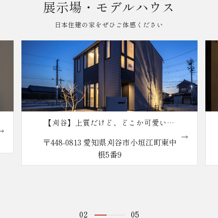
展示場・モデルハウス
日本住建の家をぜひご体感ください
ど、どこか可愛い大
【知立】五感が安らぐゆと
イルの家
知県刈谷市小垣江町東中
〒472-0034 愛知県知立市弘
番9
番
02
05