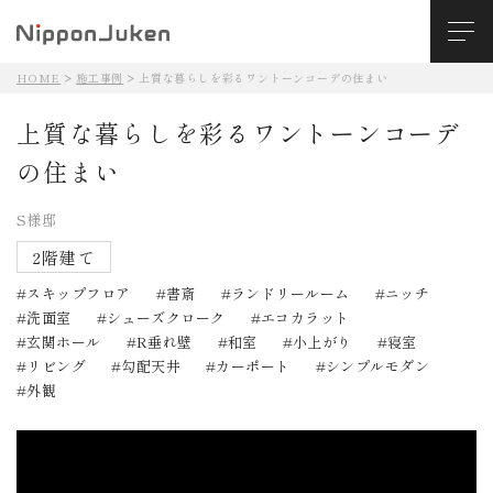
HOME
施工事例
上質な暮らしを彩るワントーンコーデの住まい
上質な暮らしを彩るワントーンコーデ
の住まい
S様邸
2階建て
スキップフロア
書斎
ランドリールーム
ニッチ
洗面室
シューズクローク
エコカラット
玄関ホール
R垂れ壁
和室
小上がり
寝室
リビング
勾配天井
カーポート
シンプルモダン
外観