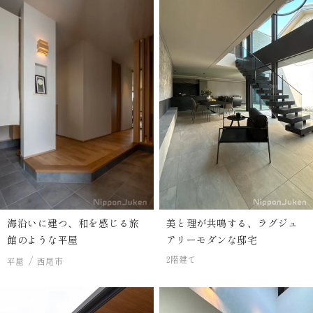
海沿いに建つ、和を感じる旅
美と理が共鳴する、ラグジュ
館のような平屋
アリーモダンな邸宅
2階建て
平屋
西尾市