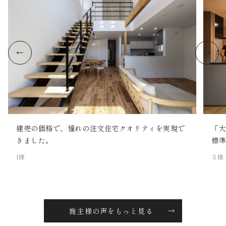
建売の価格で、憧れの注文住宅クオリティを実現で
「
きました。
標
I様
Ｓ様
施主様の声をもっと見る