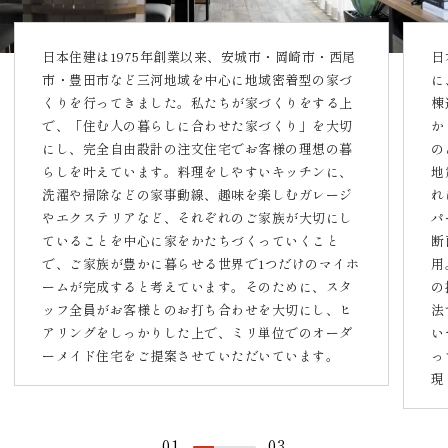
日本住建は1975年創業以来、安城市・岡崎市・西尾
日
市・豊田市など三河地域を中心に地域密着型の家づ
に
くりを行ってきました。私たちが家づくりをする上
棟
で、「住む人の暮らしに合わせた家づくり」を大切
か
にし、完全自由設計の注文住宅でお客様の理想の暮
の
らしを叶えています。料理をしやすいキッチンに、
地
洗濯や掃除などの家事動線、趣味を楽しむガレージ
れ
やエクステリアなど、それぞれのご家族が大切にし
パ
ていることを中心に家をかたちづくっていくこと
断
で、ご家族が豊かに暮らせる世界で1つだけのマイホ
用
ームが完成すると考えています。そのために、スタ
の
ッフ全員がお客様とのお打ち合わせを大切にし、ヒ
法
アリングをしっかりした上で、ミリ単位でのオーダ
い
ーメイド住宅をご提案させていただいています。
っ
現
01
03