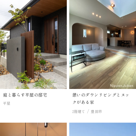
庭と暮らす平屋の邸宅
憩いのダウンリビングとヌッ
クがある家
平屋
2階建て
豊田市