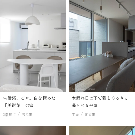
生活感、ゼロ。白を極めた
木漏れ日の下で猫とゆるりと
「美術館」の家
暮らせる平屋
2階建て
高浜市
平屋
知立市