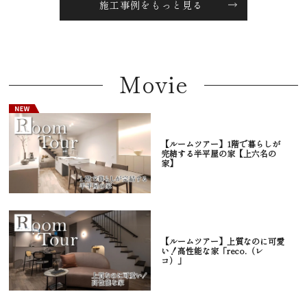
施工事例をもっと見る
Movie
【ルームツアー】1階で暮らしが
完結する半平屋の家【上六名の
家】
【ルームツアー】上質なのに可愛
い！高性能な家「reco.（レ
コ）」