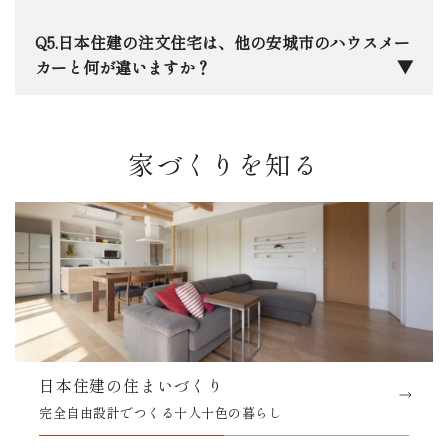
族もと家族の思い出も守れる住まいづくりを徹底し
平屋」や「お互いのプライバシーを尊重した二世
ています。
帯」など、決まった形はありません。実際の施工事
三河エリア特有の「夏の蒸し暑さ」と「冬の底冷
日本住建の注文住宅は、他の安城市のハウスメー
例をご覧いただきながら、ご家族に合わせた最適な
え」は意外と厳しいものです。当社ではHEAT20
カーと何が違いますか？
プランを一緒に練り上げます。
G2グレードを基準とした高断熱設計を採用してお
り、エアコン一台で家中が快適に保ちながら、床か
一番の違いは、「生涯コスト」を軸に考え抜いた
ら天井までの温度差にもこだわっています。光熱費
性能とデザインのバランス、そして創業50年で培っ
家づくりを知る
を抑えながら、一年中素足で過ごせる心地よさを大
た「設計の自由度」と「地元への責任感」です。大
切にしています。
手の安心感と地元の工務店のような細やかさ、その
両方を兼ね備えていると自負しています。安城に本
社があるからこそ、お引き渡し後のメンテナンスに
も迅速に駆けつけます。
日本住建の住まいづくり
完全自由設計でつくる十人十色の暮らし