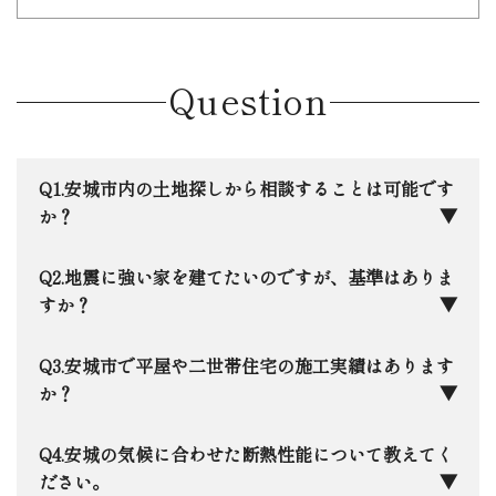
Question
安城市内の土地探しから相談することは可能です
か？
もちろんです。安城市に本社を構える地元企業と
地震に強い家を建てたいのですが、基準はありま
して、ネットには載らないような地元の土地情報も
すか？
いち早く把握しています。最近注目されている「ら
らぽーと安城」周辺から、落ち着いた学区まで、住
日本住建では、全棟で最高等級の「耐震等級3」
安城市で平屋や二世帯住宅の施工実績はあります
宅のプロの目線で「お客様にとって本当にいい家が
をクリアするのはもちろん、さらに踏み込んだ許容
か？
建つ土地か」を一緒に見極めます。
応力度計算を全棟で実施。さらに１棟１棟限界耐力
計算による構造解析も実施しています。万が一の震
はい、安城市内でも数多くの実績がございます。
安城の気候に合わせた断熱性能について教えてく
災時に「自分の家が一番安全な避難所」として、家
私たちは完全自由設計ですので、「趣味を楽しめる
ださい。