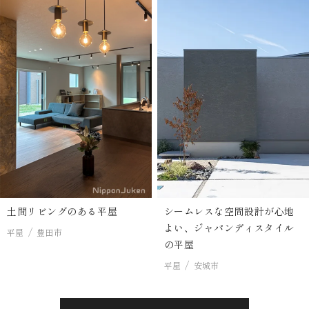
土間リビングのある平屋
シームレスな空間設計が心地
よい、ジャパンディスタイル
平屋
豊田市
の平屋
平屋
安城市