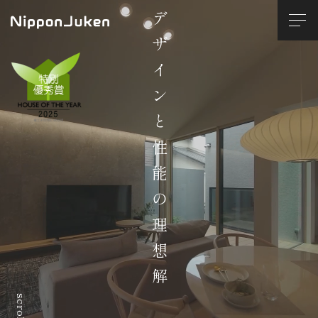
デザインと性能の理想解
scroll