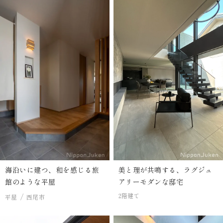
海沿いに建つ、和を感じる旅
美と理が共鳴する、ラグジュ
館のような平屋
アリーモダンな邸宅
2階建て
平屋
西尾市