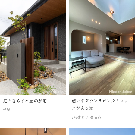
庭と暮らす平屋の邸宅
憩いのダウンリビングとヌッ
クがある家
平屋
2階建て
豊田市