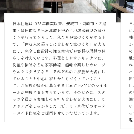
日本住建は1975年創業以来、安城市・岡崎市・西尾
日
市・豊田市など三河地域を中心に地域密着型の家づ
に
くりを行ってきました。私たちが家づくりをする上
棟
で、「住む人の暮らしに合わせた家づくり」を大切
か
にし、完全自由設計の注文住宅でお客様の理想の暮
の
らしを叶えています。料理をしやすいキッチンに、
地
洗濯や掃除などの家事動線、趣味を楽しむガレージ
れ
やエクステリアなど、それぞれのご家族が大切にし
パ
ていることを中心に家をかたちづくっていくこと
断
で、ご家族が豊かに暮らせる世界で1つだけのマイホ
用
ームが完成すると考えています。そのために、スタ
の
ッフ全員がお客様とのお打ち合わせを大切にし、ヒ
法
アリングをしっかりした上で、ミリ単位でのオーダ
い
ーメイド住宅をご提案させていただいています。
っ
現