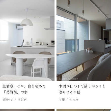
生活感、ゼロ。白を極めた
木漏れ日の下で猫とゆるりと
「美術館」の家
暮らせる平屋
2階建て
高浜市
平屋
知立市