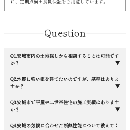
に、定期点検＋長期保証をご用意しています。
Question
安城市内の土地探しから相談することは可能です
か？
もちろんです。安城市に本社を構える地元企業と
地震に強い家を建てたいのですが、基準はありま
して、ネットには載らないような地元の土地情報も
すか？
いち早く把握しています。最近注目されている「ら
らぽーと安城」周辺から、落ち着いた学区まで、住
日本住建では、全棟で最高等級の「耐震等級3」
安城市で平屋や二世帯住宅の施工実績はあります
宅のプロの目線で「お客様にとって本当にいい家が
をクリアするのはもちろん、さらに踏み込んだ許容
か？
建つ土地か」を一緒に見極めます。
応力度計算を全棟で実施。さらに１棟１棟限界耐力
計算による構造解析も実施しています。万が一の震
はい、安城市内でも数多くの実績がございます。
安城の気候に合わせた断熱性能について教えてく