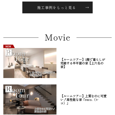
施工事例をもっと見る
Movie
【ルームツアー】1階で暮らしが
完結する半平屋の家【上六名の
家】
【ルームツアー】上質なのに可愛
い！高性能な家「reco.（レ
コ）」