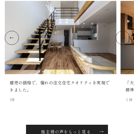
建売の価格で、憧れの注文住宅クオリティを実現で
「
きました。
標
I様
Ｓ様
施主様の声をもっと見る