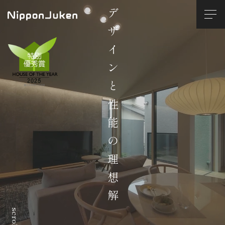
デザインと性能の理想解
scroll