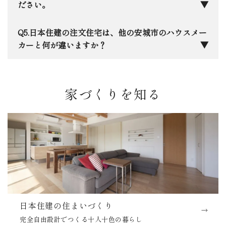
災時に「自分の家が一番安全な避難所」として、家
私たちは完全自由設計ですので、「趣味を楽しめる
ださい。
族もと家族の思い出も守れる住まいづくりを徹底し
平屋」や「お互いのプライバシーを尊重した二世
ています。
帯」など、決まった形はありません。実際の施工事
三河エリア特有の「夏の蒸し暑さ」と「冬の底冷
日本住建の注文住宅は、他の安城市のハウスメー
例をご覧いただきながら、ご家族に合わせた最適な
え」は意外と厳しいものです。当社ではHEAT20
カーと何が違いますか？
プランを一緒に練り上げます。
G2グレードを基準とした高断熱設計を採用してお
り、エアコン一台で家中が快適に保ちながら、床か
一番の違いは、「生涯コスト」を軸に考え抜いた
ら天井までの温度差にもこだわっています。光熱費
性能とデザインのバランス、そして創業50年で培っ
家づくりを知る
を抑えながら、一年中素足で過ごせる心地よさを大
た「設計の自由度」と「地元への責任感」です。大
切にしています。
手の安心感と地元の工務店のような細やかさ、その
両方を兼ね備えていると自負しています。安城に本
社があるからこそ、お引き渡し後のメンテナンスに
も迅速に駆けつけます。
日本住建の住まいづくり
完全自由設計でつくる十人十色の暮らし