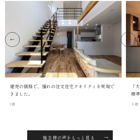
建売の価格で、憧れの注文住宅クオリティを実現で
「
きました。
標
I様
Ｓ様
施主様の声をもっと見る