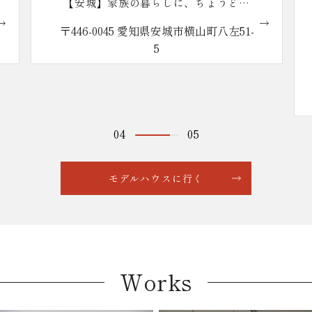
しに、ちょうどい
【安城】本社ショールー
.の家
安城市横山町八左51-
〒446-0043 愛知県安城市城南
番地1
営業時間 10:00〜18:00（定
水曜日）
※大型駐車場完備
04
05
モデルハウスに行く
Works