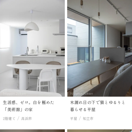
生活感、ゼロ。白を極めた
木漏れ日の下で猫とゆるりと
「美術館」の家
暮らせる平屋
2階建て
高浜市
平屋
知立市