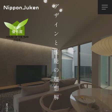
デザインと性能の理想解
scroll