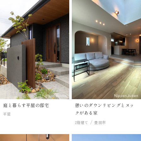
庭と暮らす平屋の邸宅
憩いのダウンリビングとヌッ
クがある家
平屋
2階建て
豊田市