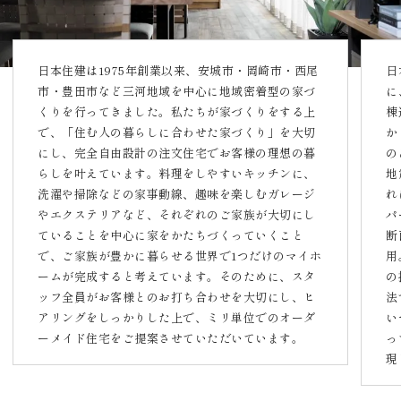
日本住建は1975年創業以来、安城市・岡崎市・西尾
日
市・豊田市など三河地域を中心に地域密着型の家づ
に
くりを行ってきました。私たちが家づくりをする上
棟
で、「住む人の暮らしに合わせた家づくり」を大切
か
にし、完全自由設計の注文住宅でお客様の理想の暮
の
らしを叶えています。料理をしやすいキッチンに、
地
洗濯や掃除などの家事動線、趣味を楽しむガレージ
れ
やエクステリアなど、それぞれのご家族が大切にし
パ
ていることを中心に家をかたちづくっていくこと
断
で、ご家族が豊かに暮らせる世界で1つだけのマイホ
用
ームが完成すると考えています。そのために、スタ
の
ッフ全員がお客様とのお打ち合わせを大切にし、ヒ
法
アリングをしっかりした上で、ミリ単位でのオーダ
い
ーメイド住宅をご提案させていただいています。
っ
現