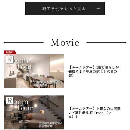
施工事例をもっと見る
Movie
【ルームツアー】1階で暮らしが
完結する半平屋の家【上六名の
家】
【ルームツアー】上質なのに可愛
い！高性能な家「reco.（レ
コ）」