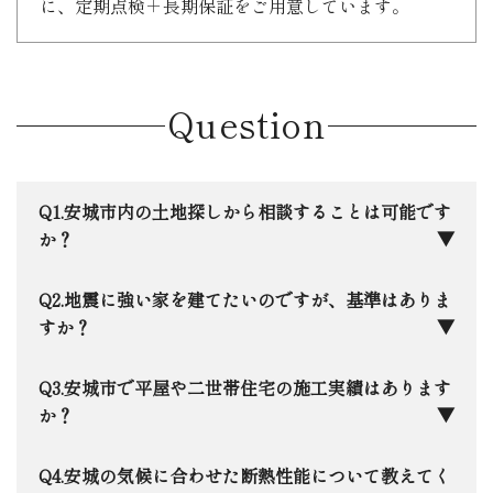
に、定期点検＋長期保証をご用意しています。
Question
安城市内の土地探しから相談することは可能です
か？
もちろんです。安城市に本社を構える地元企業と
地震に強い家を建てたいのですが、基準はありま
して、ネットには載らないような地元の土地情報も
すか？
いち早く把握しています。最近注目されている「ら
らぽーと安城」周辺から、落ち着いた学区まで、住
日本住建では、全棟で最高等級の「耐震等級3」
安城市で平屋や二世帯住宅の施工実績はあります
宅のプロの目線で「お客様にとって本当にいい家が
をクリアするのはもちろん、さらに踏み込んだ許容
か？
建つ土地か」を一緒に見極めます。
応力度計算を全棟で実施。さらに１棟１棟限界耐力
計算による構造解析も実施しています。万が一の震
はい、安城市内でも数多くの実績がございます。
安城の気候に合わせた断熱性能について教えてく