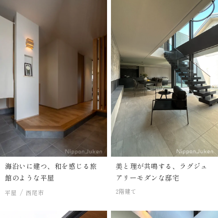
海沿いに建つ、和を感じる旅
美と理が共鳴する、ラグジュ
館のような平屋
アリーモダンな邸宅
2階建て
平屋
西尾市