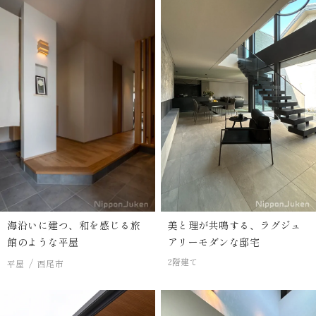
海沿いに建つ、和を感じる旅
美と理が共鳴する、ラグジュ
館のような平屋
アリーモダンな邸宅
2階建て
平屋
西尾市