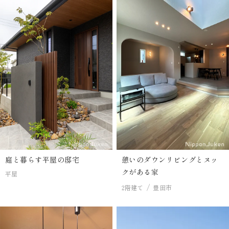
庭と暮らす平屋の邸宅
憩いのダウンリビングとヌッ
クがある家
平屋
2階建て
豊田市