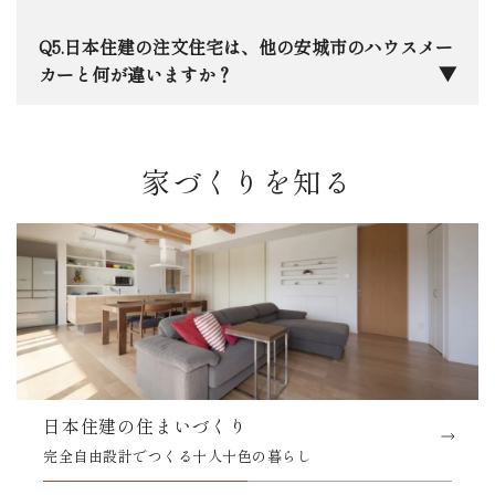
族もと家族の思い出も守れる住まいづくりを徹底し
平屋」や「お互いのプライバシーを尊重した二世
ています。
帯」など、決まった形はありません。実際の施工事
三河エリア特有の「夏の蒸し暑さ」と「冬の底冷
日本住建の注文住宅は、他の安城市のハウスメー
例をご覧いただきながら、ご家族に合わせた最適な
え」は意外と厳しいものです。当社ではHEAT20
カーと何が違いますか？
プランを一緒に練り上げます。
G2グレードを基準とした高断熱設計を採用してお
り、エアコン一台で家中が快適に保ちながら、床か
一番の違いは、「生涯コスト」を軸に考え抜いた
ら天井までの温度差にもこだわっています。光熱費
性能とデザインのバランス、そして創業50年で培っ
家づくりを知る
を抑えながら、一年中素足で過ごせる心地よさを大
た「設計の自由度」と「地元への責任感」です。大
切にしています。
手の安心感と地元の工務店のような細やかさ、その
両方を兼ね備えていると自負しています。安城に本
社があるからこそ、お引き渡し後のメンテナンスに
も迅速に駆けつけます。
日本住建の住まいづくり
完全自由設計でつくる十人十色の暮らし