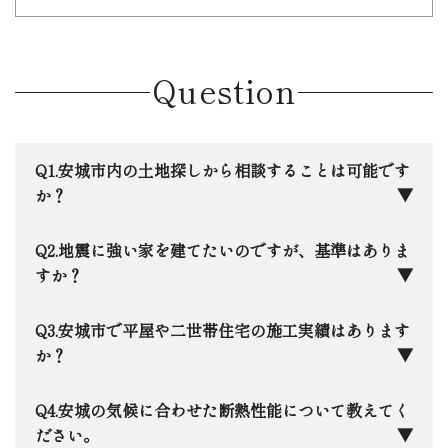
Question
安城市内の土地探しから相談することは可能です
か？
もちろんです。安城市に本社を構える地元企業と
地震に強い家を建てたいのですが、基準はありま
して、ネットには載らないような地元の土地情報も
すか？
いち早く把握しています。最近注目されている「ら
らぽーと安城」周辺から、落ち着いた学区まで、住
日本住建では、全棟で最高等級の「耐震等級3」
安城市で平屋や二世帯住宅の施工実績はあります
宅のプロの目線で「お客様にとって本当にいい家が
をクリアするのはもちろん、さらに踏み込んだ許容
か？
建つ土地か」を一緒に見極めます。
応力度計算を全棟で実施。さらに１棟１棟限界耐力
計算による構造解析も実施しています。万が一の震
はい、安城市内でも数多くの実績がございます。
安城の気候に合わせた断熱性能について教えてく
災時に「自分の家が一番安全な避難所」として、家
私たちは完全自由設計ですので、「趣味を楽しめる
ださい。