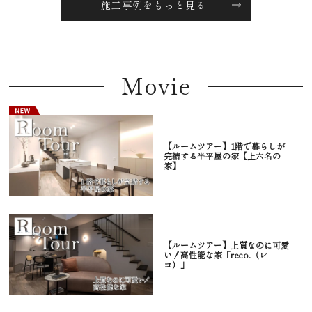
施工事例をもっと見る
Movie
【ルームツアー】1階で暮らしが
完結する半平屋の家【上六名の
家】
【ルームツアー】上質なのに可愛
い！高性能な家「reco.（レ
コ）」