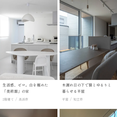
生活感、ゼロ。白を極めた
木漏れ日の下で猫とゆるりと
「美術館」の家
暮らせる平屋
2階建て
高浜市
平屋
知立市