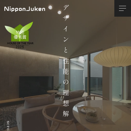
デザインと性能の理想解
scroll