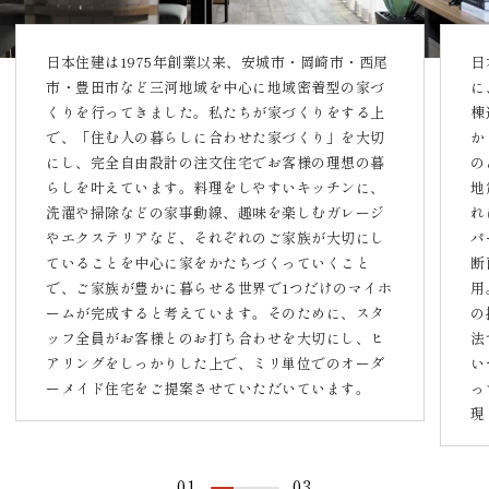
日本住建は1975年創業以来、安城市・岡崎市・西尾
日
市・豊田市など三河地域を中心に地域密着型の家づ
に
くりを行ってきました。私たちが家づくりをする上
棟
で、「住む人の暮らしに合わせた家づくり」を大切
か
にし、完全自由設計の注文住宅でお客様の理想の暮
の
らしを叶えています。料理をしやすいキッチンに、
地
洗濯や掃除などの家事動線、趣味を楽しむガレージ
れ
やエクステリアなど、それぞれのご家族が大切にし
パ
ていることを中心に家をかたちづくっていくこと
断
で、ご家族が豊かに暮らせる世界で1つだけのマイホ
用
ームが完成すると考えています。そのために、スタ
の
ッフ全員がお客様とのお打ち合わせを大切にし、ヒ
法
アリングをしっかりした上で、ミリ単位でのオーダ
い
ーメイド住宅をご提案させていただいています。
っ
現
01
03