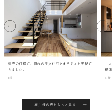
建売の価格で、憧れの注文住宅クオリティを実現で
「
きました。
標
I様
Ｓ様
施主様の声をもっと見る