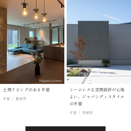
土間リビングのある平屋
シームレスな空間設計が心地
よい、ジャパンディスタイル
平屋
豊田市
の平屋
平屋
安城市