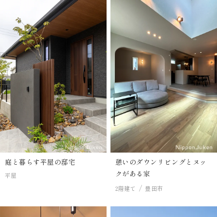
庭と暮らす平屋の邸宅
憩いのダウンリビングとヌッ
クがある家
平屋
2階建て
豊田市