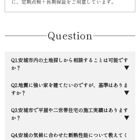
に、定期点検＋長期保証をご用意しています。
Question
安城市内の土地探しから相談することは可能です
か？
もちろんです。安城市に本社を構える地元企業と
地震に強い家を建てたいのですが、基準はありま
して、ネットには載らないような地元の土地情報も
すか？
いち早く把握しています。最近注目されている「ら
らぽーと安城」周辺から、落ち着いた学区まで、住
日本住建では、全棟で最高等級の「耐震等級3」
安城市で平屋や二世帯住宅の施工実績はあります
宅のプロの目線で「お客様にとって本当にいい家が
をクリアするのはもちろん、さらに踏み込んだ許容
か？
建つ土地か」を一緒に見極めます。
応力度計算を全棟で実施。さらに１棟１棟限界耐力
計算による構造解析も実施しています。万が一の震
はい、安城市内でも数多くの実績がございます。
安城の気候に合わせた断熱性能について教えてく