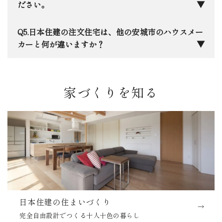
災時に「自分の家が一番安全な避難所」として、家
私たちは完全自由設計ですので、「趣味を楽しめる
ださい。
族もと家族の思い出も守れる住まいづくりを徹底し
平屋」や「お互いのプライバシーを尊重した二世
ています。
帯」など、決まった形はありません。実際の施工事
三河エリア特有の「夏の蒸し暑さ」と「冬の底冷
日本住建の注文住宅は、他の安城市のハウスメー
例をご覧いただきながら、ご家族に合わせた最適な
え」は意外と厳しいものです。当社ではHEAT20
カーと何が違いますか？
プランを一緒に練り上げます。
G2グレードを基準とした高断熱設計を採用してお
り、エアコン一台で家中が快適に保ちながら、床か
一番の違いは、「生涯コスト」を軸に考え抜いた
ら天井までの温度差にもこだわっています。光熱費
性能とデザインのバランス、そして創業50年で培っ
家づくりを知る
を抑えながら、一年中素足で過ごせる心地よさを大
た「設計の自由度」と「地元への責任感」です。大
切にしています。
手の安心感と地元の工務店のような細やかさ、その
両方を兼ね備えていると自負しています。安城に本
社があるからこそ、お引き渡し後のメンテナンスに
も迅速に駆けつけます。
日本住建の住まいづくり
完全自由設計でつくる十人十色の暮らし