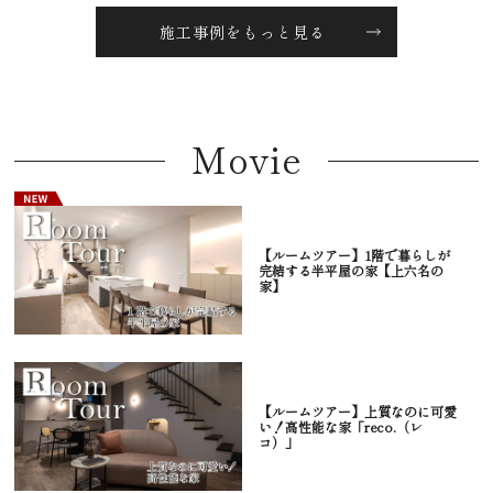
施工事例をもっと見る
Movie
【ルームツアー】1階で暮らしが
完結する半平屋の家【上六名の
家】
【ルームツアー】上質なのに可愛
い！高性能な家「reco.（レ
コ）」