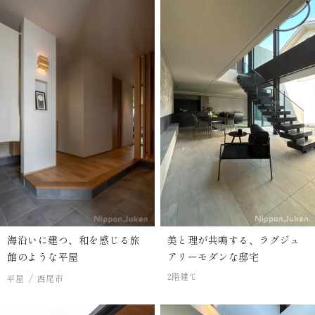
海沿いに建つ、和を感じる旅
美と理が共鳴する、ラグジュ
館のような平屋
アリーモダンな邸宅
2階建て
平屋
西尾市