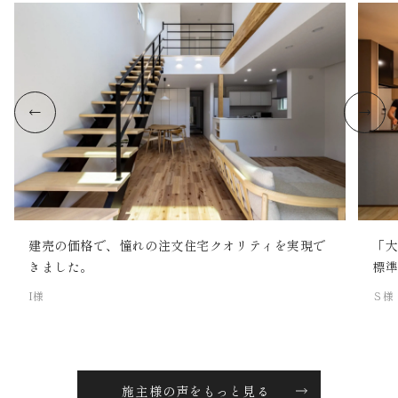
建売の価格で、憧れの注文住宅クオリティを実現で
「
きました。
標
I様
Ｓ様
施主様の声をもっと見る