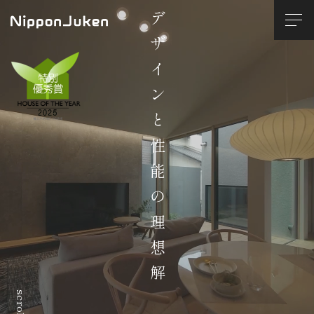
デザインと性能の理想解
scroll