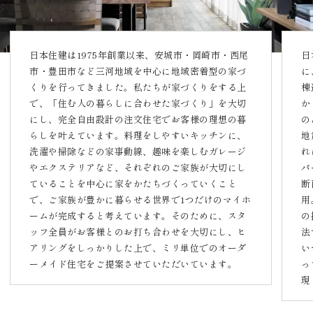
日本住建は1975年創業以来、安城市・岡崎市・西尾
日
市・豊田市など三河地域を中心に地域密着型の家づ
に
くりを行ってきました。私たちが家づくりをする上
棟
で、「住む人の暮らしに合わせた家づくり」を大切
か
にし、完全自由設計の注文住宅でお客様の理想の暮
の
らしを叶えています。料理をしやすいキッチンに、
地
洗濯や掃除などの家事動線、趣味を楽しむガレージ
れ
やエクステリアなど、それぞれのご家族が大切にし
パ
ていることを中心に家をかたちづくっていくこと
断
で、ご家族が豊かに暮らせる世界で1つだけのマイホ
用
ームが完成すると考えています。そのために、スタ
の
ッフ全員がお客様とのお打ち合わせを大切にし、ヒ
法
アリングをしっかりした上で、ミリ単位でのオーダ
い
ーメイド住宅をご提案させていただいています。
っ
現