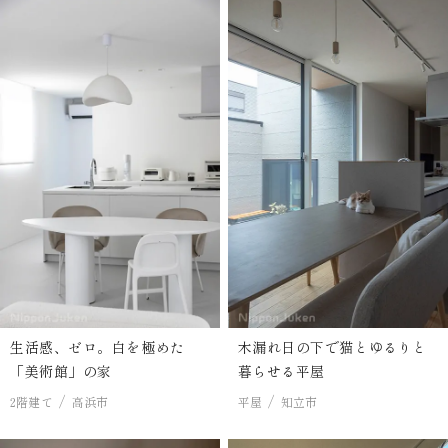
生活感、ゼロ。白を極めた
木漏れ日の下で猫とゆるりと
「美術館」の家
暮らせる平屋
2階建て
高浜市
平屋
知立市