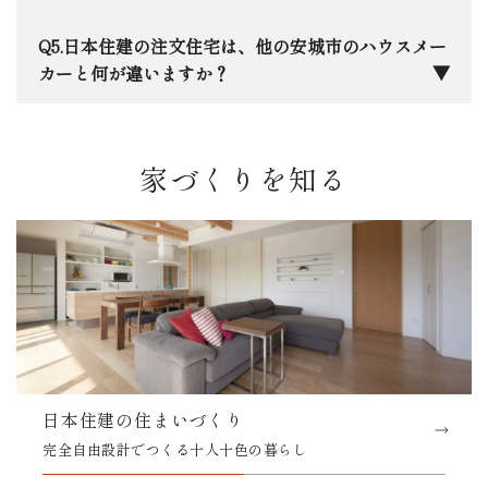
族もと家族の思い出も守れる住まいづくりを徹底し
平屋」や「お互いのプライバシーを尊重した二世
ています。
帯」など、決まった形はありません。実際の施工事
三河エリア特有の「夏の蒸し暑さ」と「冬の底冷
日本住建の注文住宅は、他の安城市のハウスメー
例をご覧いただきながら、ご家族に合わせた最適な
え」は意外と厳しいものです。当社ではHEAT20
カーと何が違いますか？
プランを一緒に練り上げます。
G2グレードを基準とした高断熱設計を採用してお
り、エアコン一台で家中が快適に保ちながら、床か
一番の違いは、「生涯コスト」を軸に考え抜いた
ら天井までの温度差にもこだわっています。光熱費
性能とデザインのバランス、そして創業50年で培っ
家づくりを知る
を抑えながら、一年中素足で過ごせる心地よさを大
た「設計の自由度」と「地元への責任感」です。大
切にしています。
手の安心感と地元の工務店のような細やかさ、その
両方を兼ね備えていると自負しています。安城に本
社があるからこそ、お引き渡し後のメンテナンスに
も迅速に駆けつけます。
日本住建の住まいづくり
完全自由設計でつくる十人十色の暮らし