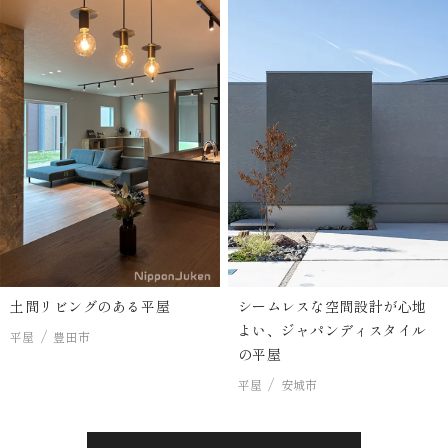
土間リビングのある平屋
シームレスな空間設計が心地
よい、ジャパンディスタイル
平屋
豊田市
の平屋
平屋
安城市