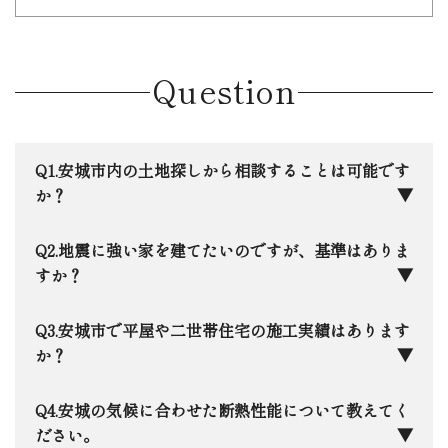
Question
安城市内の土地探しから相談することは可能です
か？
もちろんです。安城市に本社を構える地元企業と
地震に強い家を建てたいのですが、基準はありま
して、ネットには載らないような地元の土地情報も
すか？
いち早く把握しています。最近注目されている「ら
らぽーと安城」周辺から、落ち着いた学区まで、住
日本住建では、全棟で最高等級の「耐震等級3」
安城市で平屋や二世帯住宅の施工実績はあります
宅のプロの目線で「お客様にとって本当にいい家が
をクリアするのはもちろん、さらに踏み込んだ許容
か？
建つ土地か」を一緒に見極めます。
応力度計算を全棟で実施。さらに１棟１棟限界耐力
計算による構造解析も実施しています。万が一の震
はい、安城市内でも数多くの実績がございます。
安城の気候に合わせた断熱性能について教えてく
災時に「自分の家が一番安全な避難所」として、家
私たちは完全自由設計ですので、「趣味を楽しめる
ださい。