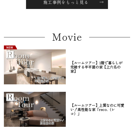
施工事例をもっと見る
Movie
【ルームツアー】1階で暮らしが
完結する半平屋の家【上六名の
家】
【ルームツアー】上質なのに可愛
い！高性能な家「reco.（レ
コ）」