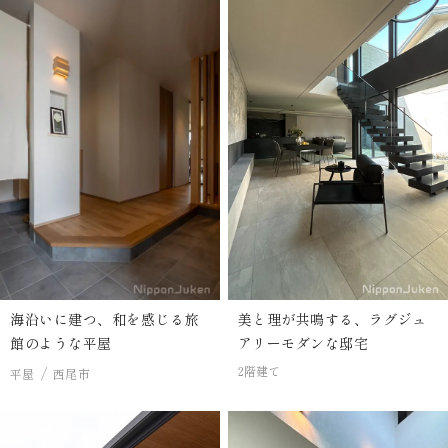
海沿いに建つ、和を感じる旅
美と理が共鳴する、ラグジュ
館のような平屋
アリーモダンな邸宅
2階建て
平屋
西尾市