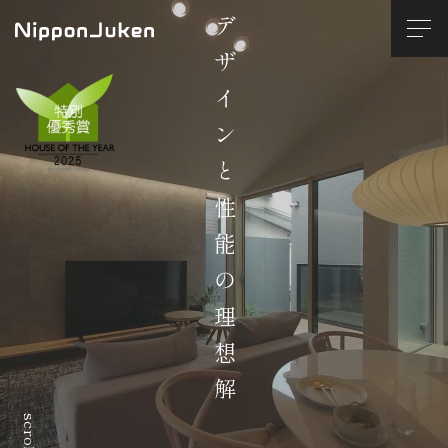
デザインと性能の理想解
scroll