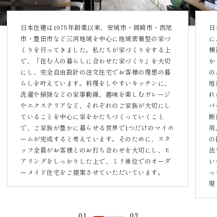
日本住建は1975年創業以来、安城市・岡崎市・西尾
日
市・豊田市など三河地域を中心に地域密着型の家づ
に
くりを行ってきました。私たちが家づくりをする上
棟
で、「住む人の暮らしに合わせた家づくり」を大切
か
にし、完全自由設計の注文住宅でお客様の理想の暮
の
らしを叶えています。料理をしやすいキッチンに、
地
洗濯や掃除などの家事動線、趣味を楽しむガレージ
れ
やエクステリアなど、それぞれのご家族が大切にし
パ
ていることを中心に家をかたちづくっていくこと
断
で、ご家族が豊かに暮らせる世界で1つだけのマイホ
用
ームが完成すると考えています。そのために、スタ
の
ッフ全員がお客様とのお打ち合わせを大切にし、ヒ
法
アリングをしっかりした上で、ミリ単位でのオーダ
い
ーメイド住宅をご提案させていただいています。
っ
現
01
03