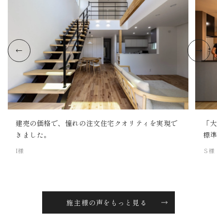
建売の価格で、憧れの注文住宅クオリティを実現で
「
きました。
標
I様
Ｓ様
施主様の声をもっと見る