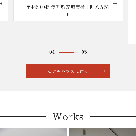
い。reco.の家
〒446-0045 愛知県安城市横山町八左51-
〒446-
5
営業時間 
04
05
モデルハウスに行く
Works