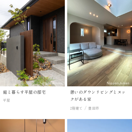
庭と暮らす平屋の邸宅
憩いのダウンリビングとヌッ
クがある家
平屋
2階建て
豊田市