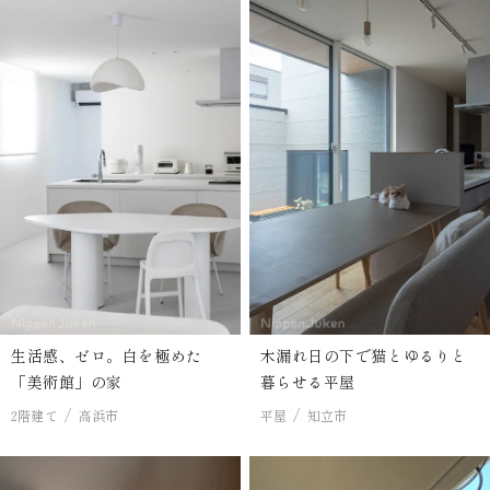
生活感、ゼロ。白を極めた
木漏れ日の下で猫とゆるりと
「美術館」の家
暮らせる平屋
2階建て
高浜市
平屋
知立市