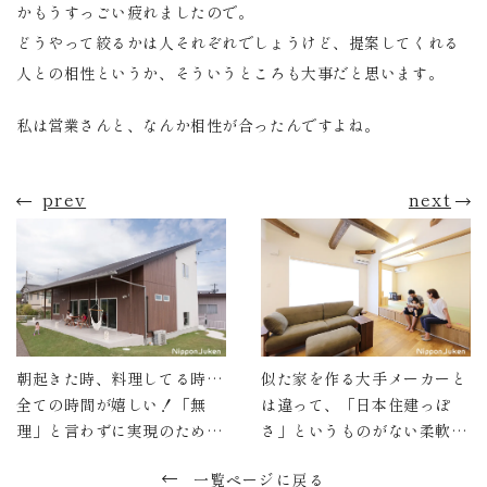
かもうすっごい疲れましたので。
どうやって絞るかは人それぞれでしょうけど、提案してくれる
人との相性というか、そういうところも大事だと思います。
私は営業さんと、なんか相性が合ったんですよね。
prev
next
朝起きた時、料理してる時…
似た家を作る大手メーカーと
全ての時間が嬉しい！「無
は違って、「日本住建っぽ
理」と言わずに実現のために
さ」というものがない柔軟さ
努力してくれる姿勢に感心し
が決め手でした。
一覧ページに戻る
ました。