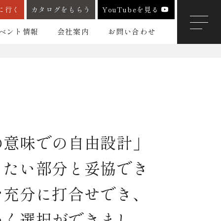
に行く
カタログをもらう
YouTubeを見る
ベント情報
会社案内
お問い合わせ
の意味での自由設計」
りたい部分と妥協でき
を充分に打合せでき、
いく選択ができまし