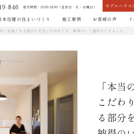
19-846
モデルハウス
受付時間：10:00-18:00（定休日：火・水曜日）
日本住建の住まいづくり
施工事例
お客様の声
イ
分と妥協できる部分を充分に打合せでき、納得のいく選択ができました。
耐震性能
断熱性能
「本当
耐震性能
断熱性能
こだわ
る部分
納得の