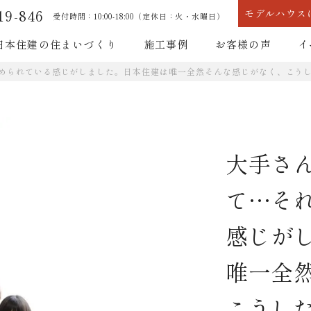
19-846
モデルハウス
受付時間：10:00-18:00（定休日：火・水曜日）
日本住建の住まいづくり
施工事例
お客様の声
イ
められている感じがしました。日本住建は唯一全然そんな感じがなく、こう
耐震性能
断熱性能
大手さ
て…そ
耐震性能
断熱性能
感じが
唯一全
こうし