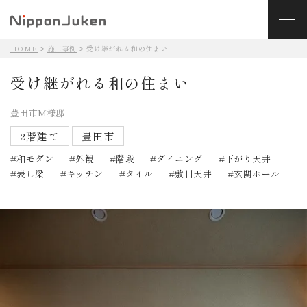
HOME
施工事例
受け継がれる和の住まい
受け継がれる和の住まい
豊田市M様邸
2階建て
豊田市
和モダン
外観
階段
ダイニング
下がり天井
表し梁
キッチン
タイル
敷目天井
玄関ホール