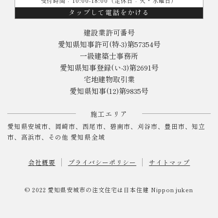
受付時間：10:00-18:00（定休日：火・水曜日）
タップして電話をかける
建設業許可番号
愛知県知事許可(特-3)第57354号
一級建築士事務所
愛知県知事登録(い-3)第2691号
宅地建物取引業
愛知県知事(12)第9835号
施工エリア
愛知県安城市、岡崎市、西尾市、碧南市、刈谷市、豊田市、知立
市、高浜市、その他 愛知県全域
会社概要
プライバシーポリシー
サイトマップ
© 2022
愛知県安城市の注文住宅は日本住建
Nippon juken