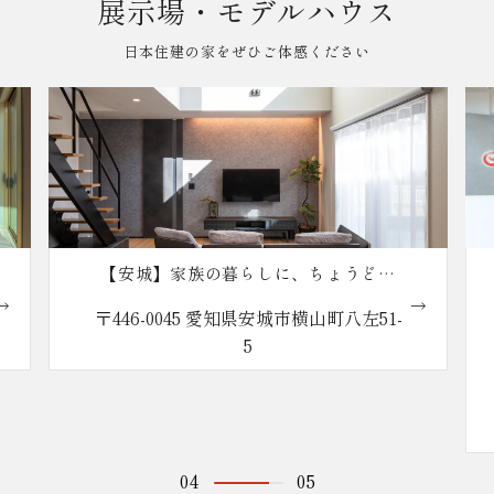
展示場・モデルハウス
日本住建の家をぜひご体感ください
、ちょうどい
【安城】本社ショールーム
家
市横山町八左51-
〒446-0043 愛知県安城市城南町1
番地1
営業時間 10:00〜18:00（定休日
水曜日）
※大型駐車場完備
04
05