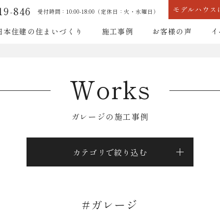
19-846
モデルハウス
受付時間：10:00-18:00（定休日：火・水曜日）
日本住建の住まいづくり
施工事例
お客様の声
イ
耐震性能
断熱性能
Works
ガレージの施工事例
耐震性能
断熱性能
カテゴリで絞り込む
#ガレージ