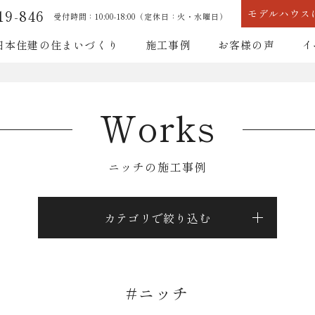
19-846
モデルハウス
受付時間：10:00-18:00（定休日：火・水曜日）
日本住建の住まいづくり
施工事例
お客様の声
イ
耐震性能
断熱性能
Works
ニッチの施工事例
耐震性能
断熱性能
カテゴリで絞り込む
#ニッチ