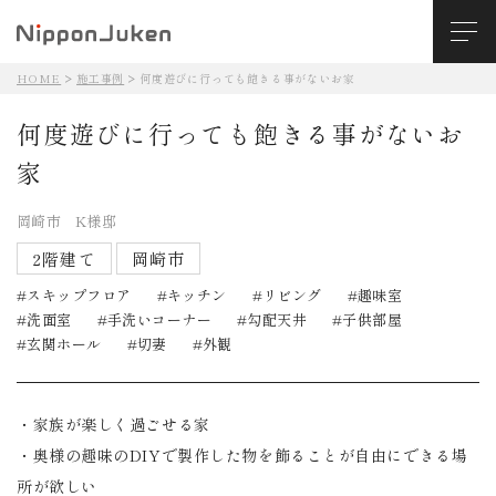
HOME
施工事例
何度遊びに行っても飽きる事がないお家
何度遊びに行っても飽きる事がないお
家
岡崎市 K様邸
2階建て
岡崎市
スキップフロア
キッチン
リビング
趣味室
洗面室
手洗いコーナー
勾配天井
子供部屋
玄関ホール
切妻
外観
・家族が楽しく過ごせる家
・奥様の趣味のDIYで製作した物を飾ることが自由にできる場
所が欲しい