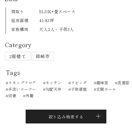
間取り
5LDK+畳スペース
延床面積
41.83坪
家族構成
大人2人・子供3人
Category
2階建て
岡崎市
Tags
スキップフロア
キッチン
リビング
趣味室
洗面室
手洗いコーナー
勾配天井
子供部屋
玄関ホール
切妻
外観
絞り込み検索する