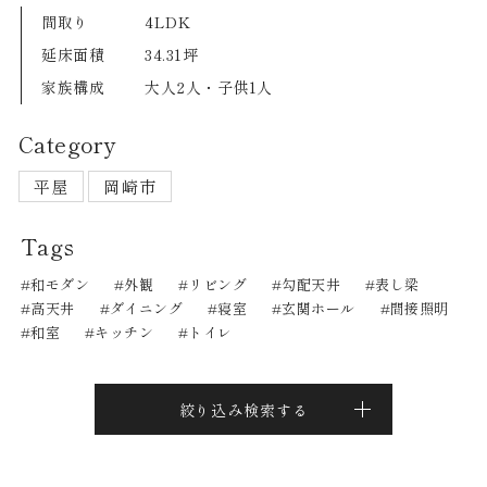
間取り
4LDK
延床面積
34.31坪
家族構成
大人2人・子供1人
Category
平屋
岡崎市
Tags
和モダン
外観
リビング
勾配天井
表し梁
高天井
ダイニング
寝室
玄関ホール
間接照明
和室
キッチン
トイレ
絞り込み検索する