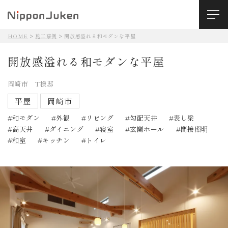
HOME
施工事例
開放感溢れる和モダンな平屋
開放感溢れる和モダンな平屋
岡崎市 T様邸
平屋
岡崎市
和モダン
外観
リビング
勾配天井
表し梁
高天井
ダイニング
寝室
玄関ホール
間接照明
和室
キッチン
トイレ