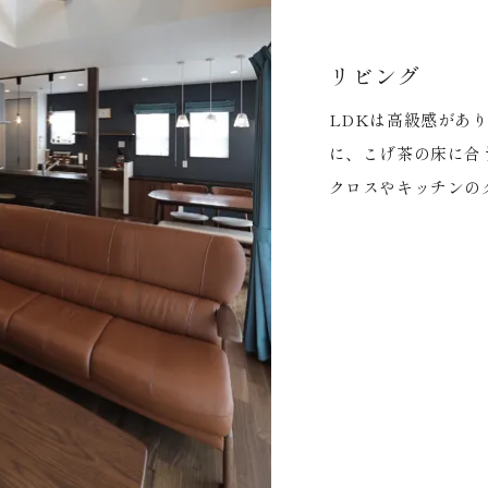
リビング
LDKは高級感があ
に、こげ茶の床に合
クロスやキッチンの