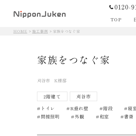
0120-9
TOP
HOME
施工事例
家族をつなぐ家
日本住建の住まいづくり
家族をつなぐ家
刈谷市 K様邸
日本住建の住まいづくり
2階建て
刈谷市
トイレ
R垂れ壁
階段
寝
間接照明
外観
和室
書斎