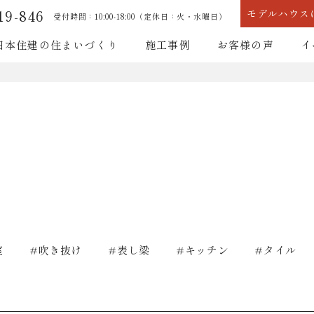
19-846
モデルハウス
受付時間：10:00-18:00（定休日：火・水曜日）
日本住建の住まいづくり
施工事例
お客様の声
イ
耐震性能
断熱性能
耐震性能
断熱性能
室
吹き抜け
表し梁
キッチン
タイル