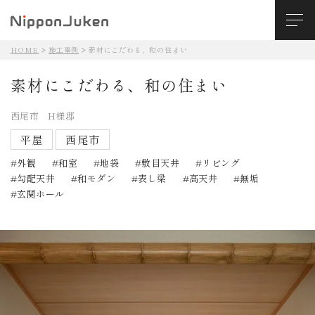
HOME
施工事例
素材にこだわる、和の住まい
素材にこだわる、和の住まい
西尾市 H様邸
平屋
西尾市
外観
和室
地袋
敷目天井
リビング
勾配天井
和モダン
表し梁
高天井
無垢
玄関ホール