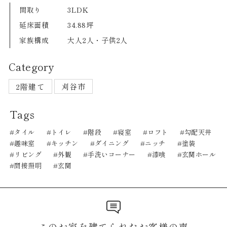
間取り
3LDK
延床面積
34.88坪
家族構成
大人2人・子供2人
Category
2階建て
刈谷市
Tags
タイル
トイレ
階段
寝室
ロフト
勾配天井
趣味室
キッチン
ダイニング
ニッチ
塗装
リビング
外観
手洗いコーナー
漆喰
玄関ホール
間接照明
玄関
このお家を建てられたお客様の声