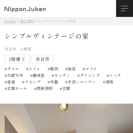
HOME
施工事例
シンプルヴィンテージの家
シンプルヴィンテージの家
刈谷市 A様邸
2階建て
刈谷市
タイル
トイレ
階段
寝室
ロフト
勾配天井
趣味室
キッチン
ダイニング
ニッチ
塗装
リビング
外観
手洗いコーナー
漆喰
玄関ホール
間接照明
玄関