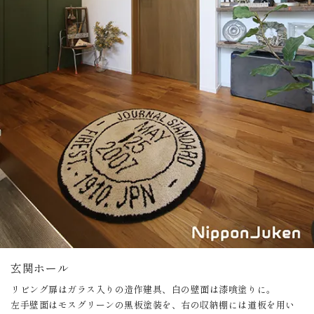
玄関ホール
リビング扉はガラス入りの造作建具、白の壁面は漆喰塗りに。
左手壁面はモスグリーンの黒板塗装を、右の収納棚には道板を用い