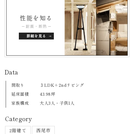
性能を知る
耐震・断熱
詳細を見る
Data
間取り
３LDK＋2ndリビング
延床面積
43.98坪
家族構成
大人3人・子供1人
Category
2階建て
西尾市