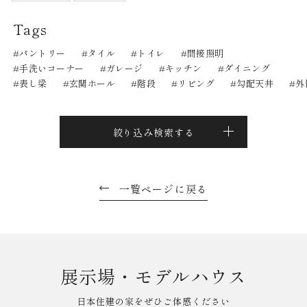
Tags
パントリー
タイル
トイレ
間接照明
手洗いコーナー
ガレージ
キッチン
ダイニング
表し梁
玄関ホール
階段
リビング
勾配天井
外
絞り込み検索する
一覧ページに戻る
展示場・モデルハウス
日本住建の家をぜひご体感ください