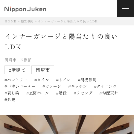
HOME
施工事例
インナーガレージと陽当たりの良いLDK
インナーガレージと陽当たりの良い
LDK
岡崎市 K様邸
2階建て
岡崎市
パントリー
タイル
トイレ
間接照明
手洗いコーナー
ガレージ
キッチン
ダイニング
表し梁
玄関ホール
階段
リビング
勾配天井
外観