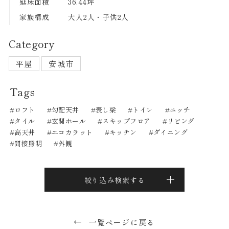
延床面積
36.44坪
家族構成
大人2人・子供2人
Category
平屋
安城市
Tags
ロフト
勾配天井
表し梁
トイレ
ニッチ
タイル
玄関ホール
スキップフロア
リビング
高天井
エコカラット
キッチン
ダイニング
間接照明
外観
絞り込み検索する
一覧ページに戻る