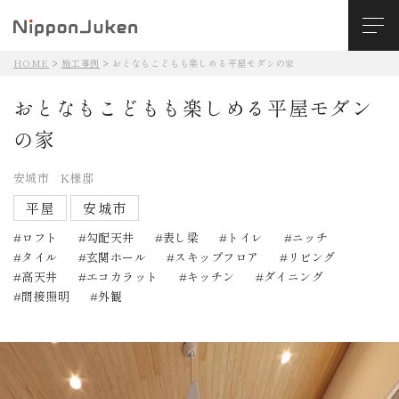
HOME
施工事例
おとなもこどもも楽しめる平屋モダンの家
おとなもこどもも楽しめる平屋モダン
の家
安城市 K様邸
平屋
安城市
ロフト
勾配天井
表し梁
トイレ
ニッチ
タイル
玄関ホール
スキップフロア
リビング
高天井
エコカラット
キッチン
ダイニング
間接照明
外観