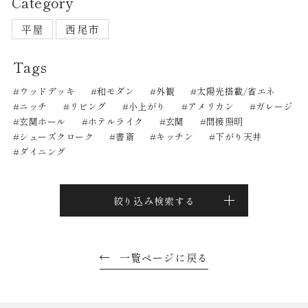
Category
平屋
西尾市
Tags
ウッドデッキ
和モダン
外観
太陽光搭載/省エネ
ニッチ
リビング
小上がり
アメリカン
ガレージ
玄関ホール
ホテルライク
玄関
間接照明
シューズクローク
書斎
キッチン
下がり天井
ダイニング
絞り込み検索する
一覧ページに戻る