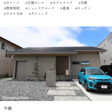
ガレージ
玄関ホール
ホテルライク
玄関
間接照明
シューズクローク
書斎
キッチン
下がり天井
ダイニング
外観