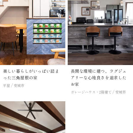
楽しい暮らしがいっぱい詰ま
長閑な環境に建つ、ラグジュ
った三⾓屋根の家
アリーな心地良さを追求した
お家
平屋
安城市
ガレージハウス・2階建て
安城市