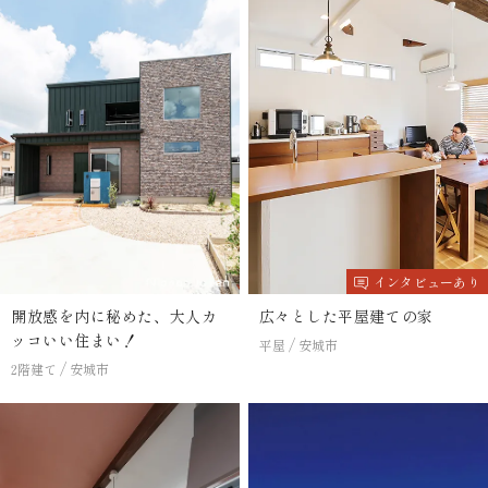
インタビューあり
開放感を内に秘めた、大人カ
広々とした平屋建ての家
ッコいい住まい！
平屋
安城市
2階建て
安城市