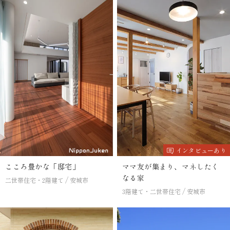
インタビューあり
こころ豊かな「邸宅」
ママ友が集まり、マネしたく
なる家
二世帯住宅・2階建て
安城市
3階建て・二世帯住宅
安城市