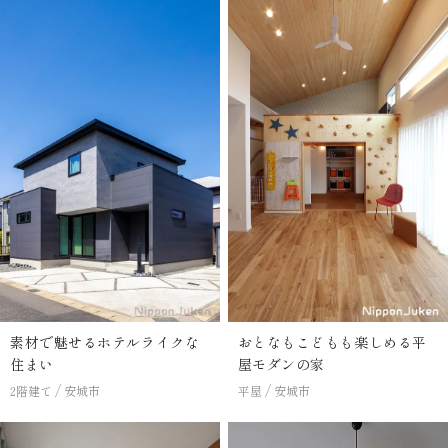
素材で魅せるホテルライクな
おとなもこどもも楽しめる平
住まい
屋モダンの家
2階建て
安城市
平屋
安城市